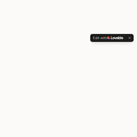
Edit with
Cómo puedo ayudarte
Soluciones concretas para profesionales que quieren
aprovechar la revolución digital que nos ha tocado
vivir.